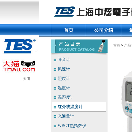
首页
公司介绍
首页
>
产品
噪音计
风速计
照度计
关闭
温度计
温湿度计
红外线温度计
光通量计
WBGT热指数仪