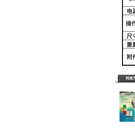
电
操
尺
重
附
同类