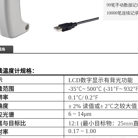
99笔手动数据
10000笔连续记
规格
线温度计规格：
示
LCD
数字显示有背光功能
量范围
-35
℃
~ 500
℃
(-31
℉
~ 932
辨率
0.1
℃
/ 0.2
℉
确度
±
2%
读值
或
±
2
℃
之较大值
6 ~ 14μ
m
应光谱
离与目标比
12:1 (
最小目标物：
25
mm
0.17 ~ 1.00
射率