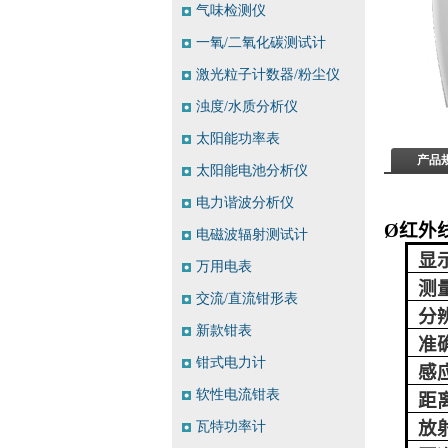
气味检测仪
一氧/二氧化碳测试计
激光粒子计数器/粉尘仪
浊度/水质分析仪
太阳能功率表
产品
太阳能电池分析仪
电力谐波分析仪
Ø
红外
电磁波辐射测试计
显
万用电表
测
交流/直流钳形表
分
新款钳表
准
钳式电力计
感
软性电流钳表
距
放
瓦特功率计