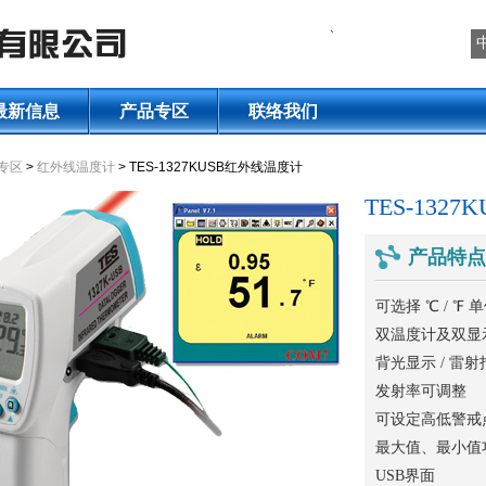
`
最新信息
产品专区
联络我们
专区
>
红外线温度计
> TES-1327KUSB红外线温度计
TES-132
产品特点
可选择 ℃ / ℉ 
双温度计及双显
背光显示 / 雷
发射率可调整
可设定高低警戒
最大值、最小值
USB界面