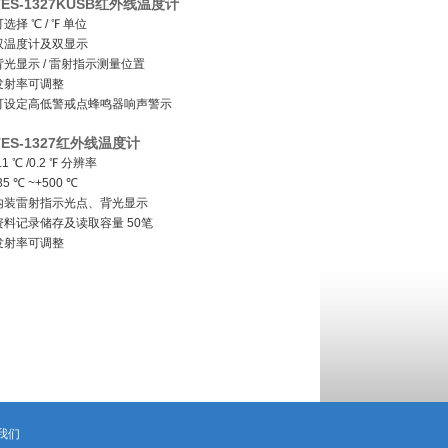
TES-1327KUSB红外线温度计
选择 ℃ / ℉ 单位
双温度计及双显示
背光显示 / 雷射指示测量位置
发射率可调整
可设定高低警戒点蜂鸣器响声警示
最大值、最小值功能
TES-1327红外线温度计
USB界面
.1 ℃ /0.2 ℉ 分辨率
99笔手动数据记录储存及读取功能
35 ℃ ~+500 ℃
10000笔连续记录
内装雷射指示光点、背光显示
资料记录储存及读取容量 50笔
发射率可调整
超过高低警戒点蜂鸣器响声警示
最大值、最小值记录
我们