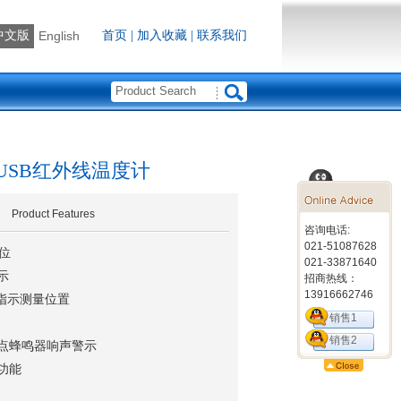
中文版
English
首页
|
加入收藏
|
联系我们
7KUSB红外线温度计
Product Features
咨询电话:
021-51087628
单位
021-33871640
示
招商热线：
13916662746
射指示测量位置
销售1
销售2
点蜂鸣器响声警示
功能