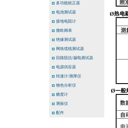
照
多功能校正器
电池测试器
Ø
热电
接地电阻计
测
微欧姆表
绝缘测试器
网络缆线测试器
回路阻抗/漏电测试器
电源供应器
转速计/测厚仪
物色分析仪
Ø
一般
糖度计
数
测振仪
配件
自
电