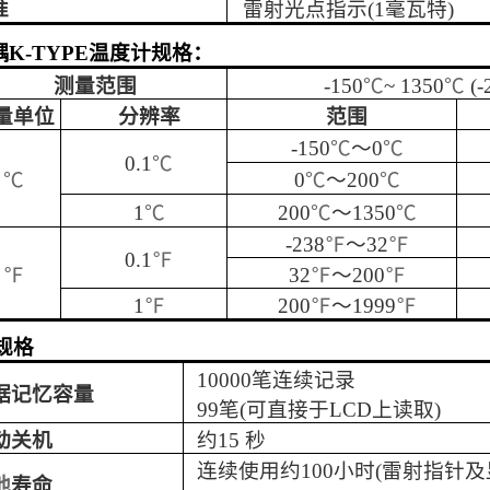
准
雷射光点指示
(1
毫瓦特
)
耦
K-TYPE
温度计规格：
测量范围
-150
℃
~ 1350
℃
(-
量单位
分辨率
范围
-150
℃
～
0
℃
0.1
℃
℃
0
℃
～
200
℃
1
℃
200
℃
～
1350
℃
-238
℉
～
32
℉
0.1
℉
℉
32
℉
～
200
℉
1
℉
200
℉
～
1999
℉
规格
10000
笔连续记录
据记忆容量
99
笔
(
可直接于
LCD
上读取
)
动关机
约
15
秒
连续使用约
100
小时
(
雷射指针及
池
寿命