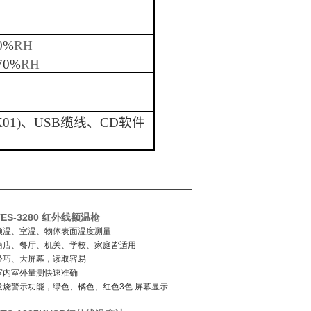
0%
RH
70%
RH
K01)
、
USB
缆线、
CD
软件
TES-3280 红外线额温枪
额温、室温、物体表面温度测量
商店、餐厅、机关、学校、家庭皆适用
轻巧、大屏幕，读取容易
室内室外量测快速准确
发烧警示功能，绿色、橘色、红色3色 屏幕显示
LED光点测量定位