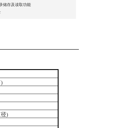
记录储存及读取功能
录
℉
)
直径
)