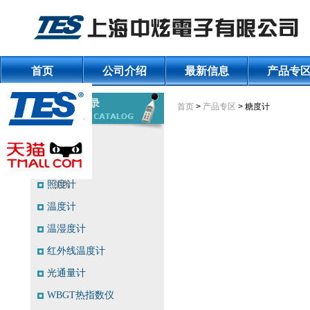
首页
公司介绍
最新信息
产品专
首页
>
产品专区
> 糖度计
噪音计
风速计
照度计
关闭
温度计
温湿度计
红外线温度计
光通量计
WBGT热指数仪