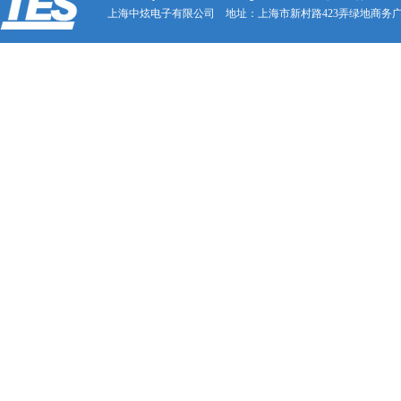
上海中炫电子有限公司 地址：上海市新村路423弄绿地商务广场23号707A 电