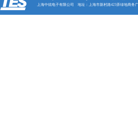
上海中炫电子有限公司 地址：上海市新村路423弄绿地商务广场23号707A 电