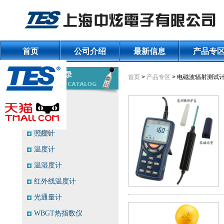
首页
公司介绍
最新信息
产品专
首页
>
产品专区
> 电磁波辐射测试
噪音计
风速计
照度计
关闭
温度计
温湿度计
红外线温度计
光通量计
WBGT热指数仪