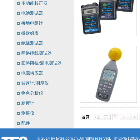
多功能校正器
电池测试器
接地电阻计
微欧姆表
绝缘测试器
网络缆线测试器
回路阻抗/漏电测试器
电源供应器
转速计/测厚仪
物色分析仪
糖度计
测振仪
1
配件
© 2014 by twtes.com.cn. All rights reserved.
沪ICP备12018