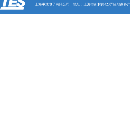
上海中炫电子有限公司 地址：上海市新村路423弄绿地商务广场23号707A 电