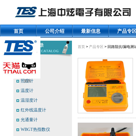
首页
公司介绍
最新信息
产品专
首页
>
产品专区
> 回路阻抗/漏电测
噪音计
风速计
照度计
关闭
温度计
温湿度计
红外线温度计
光通量计
WBGT热指数仪